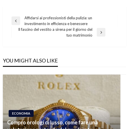
Navigazione
Affidarsi ai professionisti della pulizia: un
Previous
investimento in efficienza e benessere
articoli
Post
Il fascino del vestito a sirena per il giorno del
Next
tuo matrimonio
Post
YOU MIGHT ALSO LIKE
ECONOMIA
Compro orologi di lusso, come fare una