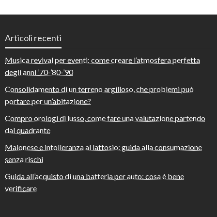
Articoli recenti
Musica revival per eventi: come creare l’atmosfera perfetta
degli anni ’70-’80-’90
Consolidamento di un terreno argilloso, che problemi può
portare per un’abitazione?
Compro orologi di lusso, come fare una valutazione partendo
dal quadrante
Maionese e intolleranza al lattosio: guida alla consumazione
senza rischi
Guida all’acquisto di una batteria per auto: cosa è bene
verificare