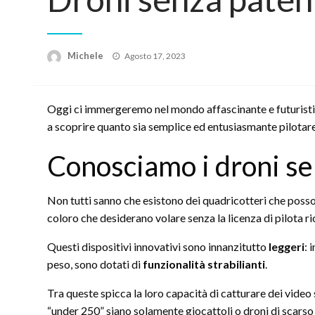
Posted
Michele
Agosto 17, 2023
on
Oggi ci immergeremo nel mondo affascinante e futurist
a scoprire quanto sia semplice ed entusiasmante pilotar
Conosciamo i droni se
Non tutti sanno che esistono dei quadricotteri che possono
coloro che desiderano volare senza la licenza di pilota 
Questi dispositivi innovativi sono innanzitutto
leggeri
: 
peso, sono dotati di
funzionalità strabilianti
.
Tra queste spicca la loro capacità di catturare dei video
“under 250” siano solamente giocattoli o droni di scarso l