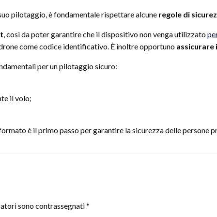
 suo pilotaggio, è fondamentale rispettare alcune
regole di sicure
t
, così da poter garantire che il dispositivo non venga utilizzato
per
 drone come codice identificativo. È inoltre opportuno
assicurare 
ndamentali per un pilotaggio sicuro:
e il volo;
rmato è il primo passo per garantire la sicurezza delle persone pres
gatori sono contrassegnati
*