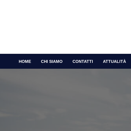
Skip
to
content
Q
HOME
CHI SIAMO
CONTATTI
ATTUALITÀ