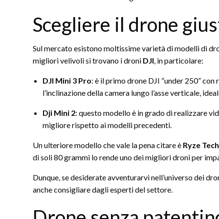
Scegliere il drone gius
Sul mercato esistono moltissime varietà di modelli di dron
migliori velivoli si trovano i droni
DJI
, in particolare:
DJI Mini 3 Pro
: è il primo drone DJI “under 250” con 
l’inclinazione della camera lungo l’asse verticale, ideal
Dji Mini 2
: questo modello è in grado di realizzare v
migliore rispetto ai modelli precedenti.
Un ulteriore modello che vale la pena citare è
Ryze Tech
di soli 80 grammi lo rende uno dei migliori droni per impa
Dunque, se desiderate avventurarvi nell’universo dei dro
anche consigliare dagli esperti del settore.
Drone senza patentino