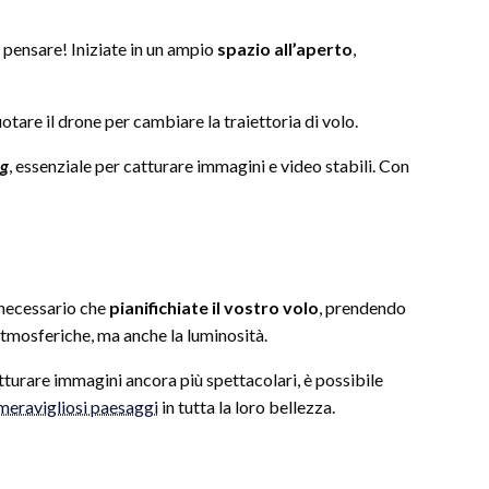
a pensare! Iniziate in un ampio
spazio all’aperto
,
tare il drone per cambiare la traiettoria di volo.
ng
, essenziale per catturare immagini e video stabili. Con
È necessario che
pianifichiate il vostro volo
, prendendo
atmosferiche, ma anche la luminosità.
atturare immagini ancora più spettacolari, è possibile
meravigliosi paesaggi
in tutta la loro bellezza.