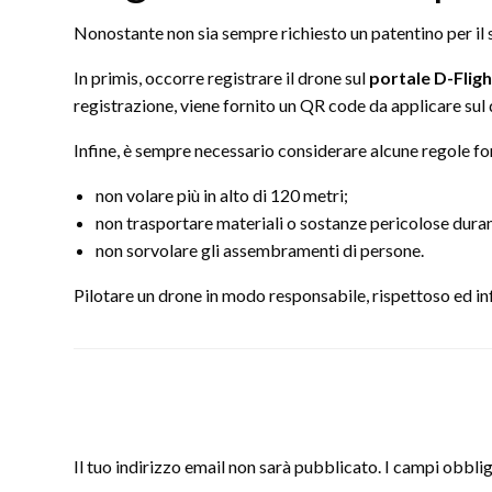
Nonostante non sia sempre richiesto un patentino per il
In primis, occorre registrare il drone sul
portale D-Fligh
registrazione, viene fornito un QR code da applicare sul
Infine, è sempre necessario considerare alcune regole fo
non volare più in alto di 120 metri;
non trasportare materiali o sostanze pericolose durant
non sorvolare gli assembramenti di persone.
Pilotare un drone in modo responsabile, rispettoso ed info
LEAVE A RESPONSE
Il tuo indirizzo email non sarà pubblicato.
I campi obbli