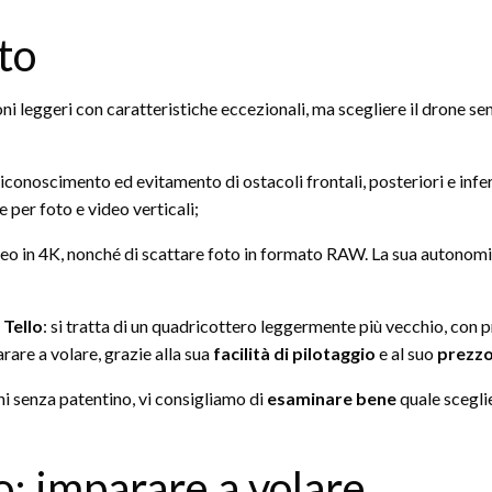
to
i leggeri con caratteristiche eccezionali, ma scegliere il drone senz
riconoscimento ed evitamento di ostacoli frontali, posteriori e inf
e per foto e video verticali;
ideo in 4K, nonché di scattare foto in formato RAW. La sua autonomi
 Tello
: si tratta di un quadricottero leggermente più vecchio, con pr
rare a volare, grazie alla sua
facilità di pilotaggio
e al suo
prezzo
ni senza patentino, vi consigliamo di
esaminare bene
quale sceglie
: imparare a volare