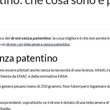
ico dei
droni senza patentino
: la cosa migliore è che non avrete 
e un
drone con telecamera senza patentino
.
nza patentino
 essere pilotati anche senza la necessità di una licenza. Infatti,
i 
richiesta da ENAC e dalla normativa EASA.
in genere pesano meno di 250 grammi. Non fatevi però ingannare dal
 sorprendenti, soprattutto se il drone è dotato di una telecamera di
ivello.