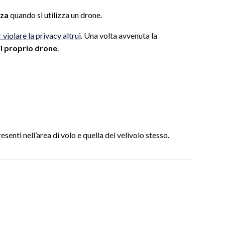
zza
quando si utilizza un drone.
 violare la privacy altrui
. Una volta avvenuta la
il proprio drone
.
enti nell’area di volo e quella del velivolo stesso.