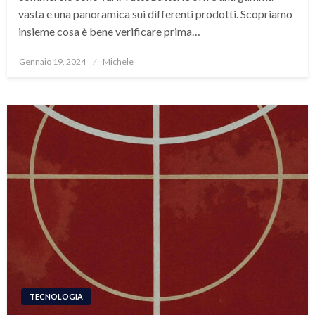
vasta e una panoramica sui differenti prodotti. Scopriamo
insieme cosa è bene verificare prima…
Posted
Gennaio 19, 2024
Michele
on
TECNOLOGIA