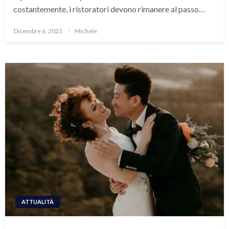
costantemente, i ristoratori devono rimanere al passo…
Posted
Dicembre 6, 2023
Michele
on
ATTUALITÀ