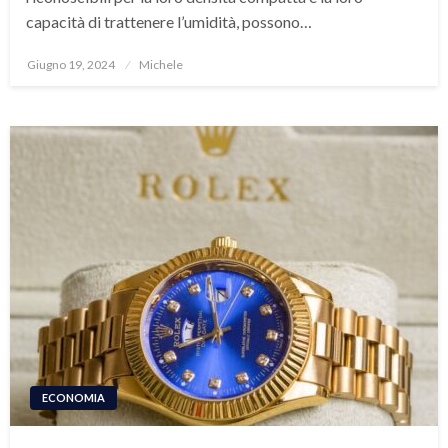
capacità di trattenere l’umidità, possono…
Posted
Giugno 19, 2024
Michele
on
ECONOMIA