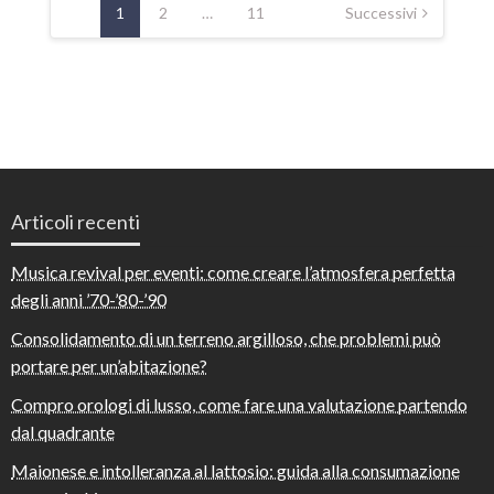
degli
1
2
…
11
Successivi
articoli
Articoli recenti
Musica revival per eventi: come creare l’atmosfera perfetta
degli anni ’70-’80-’90
Consolidamento di un terreno argilloso, che problemi può
portare per un’abitazione?
Compro orologi di lusso, come fare una valutazione partendo
dal quadrante
Maionese e intolleranza al lattosio: guida alla consumazione