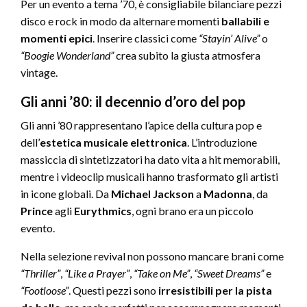
Per un evento a tema ’70, è consigliabile bilanciare pezzi
disco e rock in modo da alternare momenti
ballabili e
momenti epici
. Inserire classici come
“Stayin’ Alive”
o
“Boogie Wonderland”
crea subito la giusta atmosfera
vintage.
Gli anni ’80: il decennio d’oro del pop
Gli anni ’80 rappresentano l’apice della cultura pop e
dell’
estetica musicale elettronica
. L’introduzione
massiccia di sintetizzatori ha dato vita a hit memorabili,
mentre i videoclip musicali hanno trasformato gli artisti
in icone globali. Da
Michael Jackson
a
Madonna
, da
Prince
agli
Eurythmics
, ogni brano era un piccolo
evento.
Nella selezione revival non possono mancare brani come
“Thriller”
,
“Like a Prayer”
,
“Take on Me”
,
“Sweet Dreams”
e
“Footloose”
. Questi pezzi sono
irresistibili per la pista