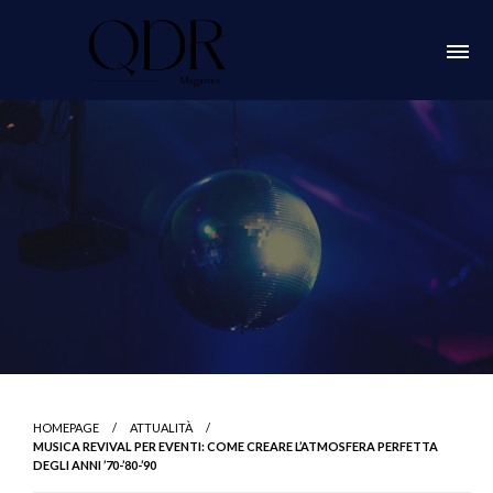
Skip
to
content
QDR Magazine
HOMEPAGE
ATTUALITÀ
MUSICA REVIVAL PER EVENTI: COME CREARE L’ATMOSFERA PERFETTA
DEGLI ANNI ’70-’80-’90