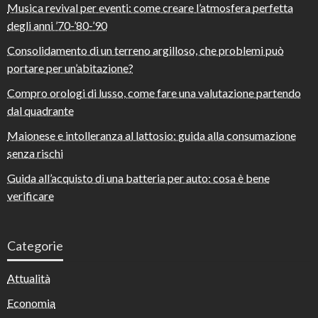
Musica revival per eventi: come creare l’atmosfera perfetta
degli anni ’70-’80-’90
Consolidamento di un terreno argilloso, che problemi può
portare per un’abitazione?
Compro orologi di lusso, come fare una valutazione partendo
dal quadrante
Maionese e intolleranza al lattosio: guida alla consumazione
senza rischi
Guida all’acquisto di una batteria per auto: cosa è bene
verificare
Categorie
Attualità
Economia