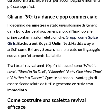
da ballo
, ma anche perfetti per accompagnare momenti
più scenografici.
Gli anni ’90: tra dance e pop commerciale
Il decennio dei
nineties
è stato un’esplosione di generi:
dalla
Eurodance
al pop americano, dall’hip-hop alle
prime contaminazioni elettroniche.
Gruppi come
Spice
Girls
,
Backstreet Boys
,
2 Unlimited
,
Haddaway
e
artisti come
Britney Spears
hanno creato un linguaggio
nuovo e perfettamente ballabile.
Tra i brani revival anni ’90 più richiesti ci sono
“What Is
Love”
,
“Blue (Da Ba Dee)”
,
“Wannabe”
,
“Baby One More Time”
e
“Rhythm Is a Dancer”
. Queste hit hanno il vantaggio di
essere riconosciute da tutti e generano
entusiasmo
immediato
.
Come costruire una scaletta revival
efficace