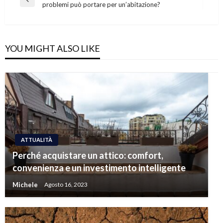
Previous
problemi può portare per un’abitazione?
articoli
Post
YOU MIGHT ALSO LIKE
ATTUALITÀ
Perché acquistare un attico: comfort,
convenienza e un investimento intelligente
Michele
Agosto 16, 2023