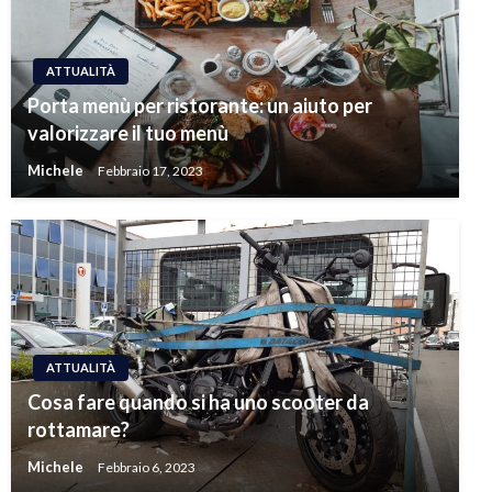
ATTUALITÀ
Porta menù per ristorante: un aiuto per
valorizzare il tuo menù
Michele
Febbraio 17, 2023
ATTUALITÀ
Cosa fare quando si ha uno scooter da
rottamare?
Michele
Febbraio 6, 2023