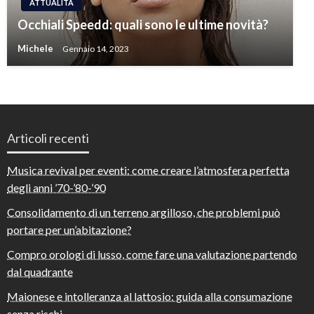
ATTUALITÀ
Occhiali Speedd: quali sono le ultime novità?
Michele
Gennaio 14, 2023
Articoli recenti
Musica revival per eventi: come creare l’atmosfera perfetta
degli anni ’70-’80-’90
Consolidamento di un terreno argilloso, che problemi può
portare per un’abitazione?
Compro orologi di lusso, come fare una valutazione partendo
dal quadrante
Maionese e intolleranza al lattosio: guida alla consumazione
senza rischi