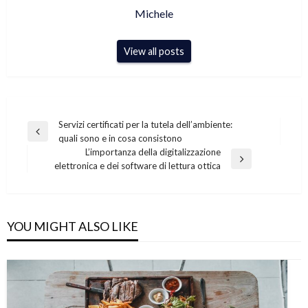
Michele
View all posts
Navigazione
Servizi certificati per la tutela dell’ambiente:
Previous
quali sono e in cosa consistono
articoli
Post
L’importanza della digitalizzazione
Next
elettronica e dei software di lettura ottica
Post
YOU MIGHT ALSO LIKE