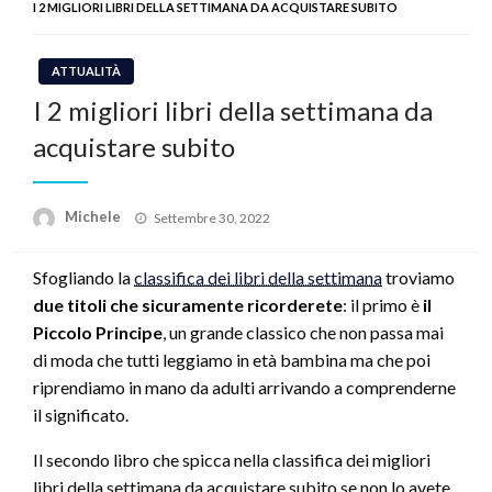
I 2 MIGLIORI LIBRI DELLA SETTIMANA DA ACQUISTARE SUBITO
ATTUALITÀ
I 2 migliori libri della settimana da
acquistare subito
Posted
Michele
Settembre 30, 2022
on
Sfogliando la
classifica dei libri della settimana
troviamo
due titoli che sicuramente ricorderete
: il primo è
il
Piccolo Principe
, un grande classico che non passa mai
di moda che tutti leggiamo in età bambina ma che poi
riprendiamo in mano da adulti arrivando a comprenderne
il significato.
Il secondo libro che spicca nella classifica dei migliori
libri della settimana da acquistare subito se non lo avete