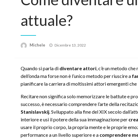
attuale?
Posted
Michele
Dicembre 13, 2022
on
Quando si parla di
diventare attori
, c’è un metodo che 
dell’onda ma forse non è l’unico metodo per riuscire a
fa
pianificare la carriera di moltissimi attori emergenti che
Recitare non significa solo memorizzare le battute e pro
successo, è necessario comprendere l’arte della recitaz
Stanislavskij
. Sviluppato alla fine del XIX secolo dall’at
interiore e usi il potere della sua immaginazione per
crea
usare il proprio corpo, la propria mente e le proprie emo
performance a un livello superiore e a
comprendere megl