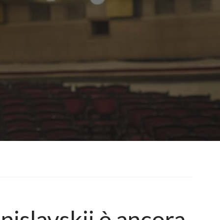
nislavskij è ancora