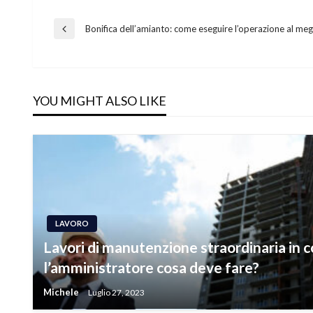
Navigazione
Bonifica dell’amianto: come eseguire l’operazione al meg
Previous
Post
articoli
YOU MIGHT ALSO LIKE
LAVORO
Lavori di manutenzione straordinaria in 
l’amministratore cosa deve fare?
Michele
Luglio 27, 2023