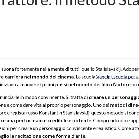
risuona fortemente nella mente di tutti: quello Stalislavskij. Adoper
re carriera nel mondo del cinema
. La scuola
Vancini, scuola per a
 iniziano a muovere i
primi passi nel mondo dei film d’autore
pro
nunciarle in modo convincente. Si tratta di
creare un personaggio
ione e come dare vita al proprio personaggio. Uno dei
metodi di re
tore e regista russo Konstantin Stanislavskij, questo metodo si concent
re una performance credibile e potente
. Comprendendo e appli
zioni per creare un personaggio convincente e realistico. Come atto
io la recitazione come forma d’arte.