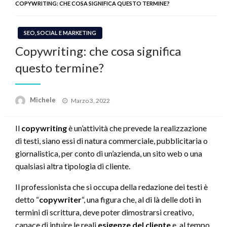
COPYWRITING: CHE COSA SIGNIFICA QUESTO TERMINE?
SEO, SOCIAL E MARKETING
Copywriting: che cosa significa
questo termine?
Posted
Michele
Marzo 3, 2022
on
Il
copywriting
è un’attività che prevede la realizzazione
di testi, siano essi di natura commerciale, pubblicitaria o
giornalistica, per conto di un’azienda, un sito web o una
qualsiasi altra tipologia di cliente.
Il professionista che si occupa della redazione dei testi è
detto “
copywriter
“, una figura che, al di là delle doti in
termini di scrittura, deve poter dimostrarsi creativo,
capace di intuire le reali
esigenze del cliente
e, al tempo