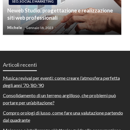
SEO, SOCIAL E MARKETING
Neweb Studio, progettazione e realizzazione
siti web professionali
Michele
Gennaio 18, 2023
Articoli recenti
Musica revival per eventi: come creare l’atmosfera perfetta
degli anni ’70-’80-’90
Consolidamento di un terreno argilloso, che problemi può
portare per un’abitazione?
Compro orologi di lusso, come fare una valutazione partendo
dal quadrante