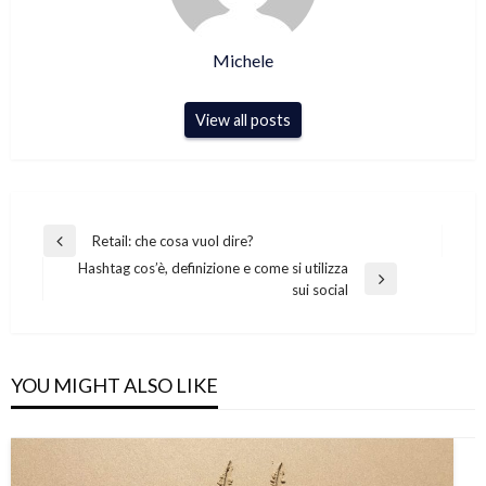
Michele
View all posts
Navigazione
Retail: che cosa vuol dire?
Previous
articoli
Hashtag cos’è, definizione e come si utilizza
Post
Next
sui social
Post
YOU MIGHT ALSO LIKE